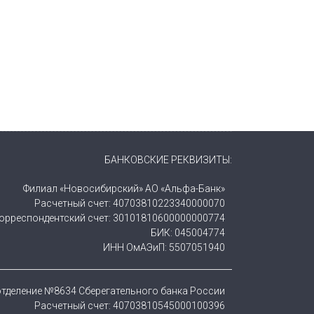
БАНКОВСКИЕ РЕКВИЗИТЫ:
Филиал «Новосибирский» АО «Альфа-Банк»
Расчетный счет: 40703810223340000070
орреспондентский счет: 30101810600000000774
БИК: 045004774
ИНН ОмАЭиП: 5507051940
тделение №8634 Сберегательного банка России
Расчетный счет: 40703810545000100396