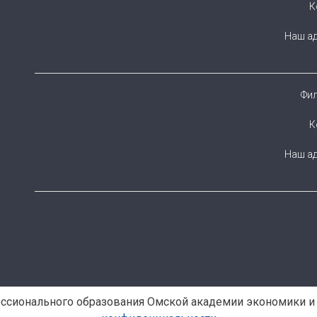
К
Наш ад
Фил
К
Наш ад
ессионального образования Омской академии экономики и