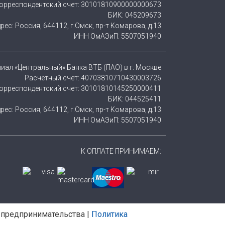
орреспондентский счет: 30101810900000000673
БИК: 045209673
рес: Россия, 644112, г.Омск, пр-т Комарова, д.13
ИНН ОмАЭиП: 5507051940
иал «Центральный» Банка ВТБ (ПАО) в г. Москве
Расчетный счет: 40703810710430003726
орреспондентский счет: 30101810145250000411
БИК: 044525411
рес: Россия, 644112, г.Омск, пр-т Комарова, д.13
ИНН ОмАЭиП: 5507051940
К ОПЛАТЕ ПРИНИМАЕМ:
 предпринимательства |
Политика