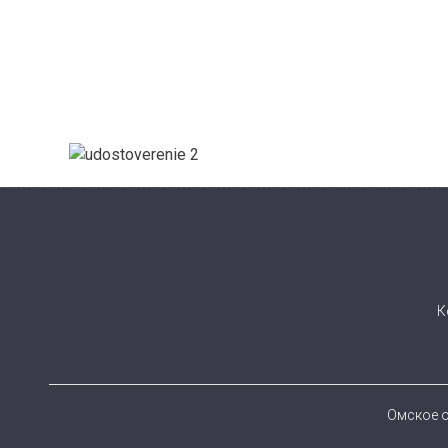
К
Омское о