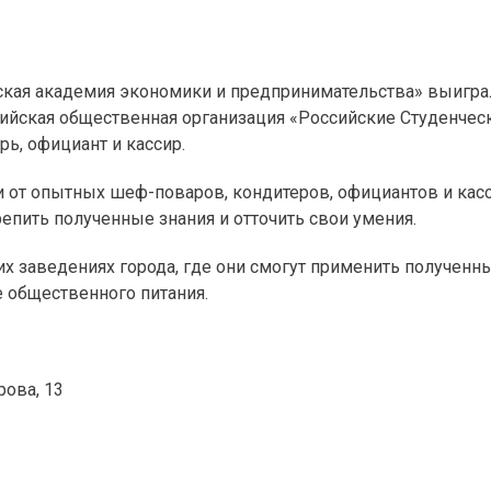
мская академия экономики и предпринимательства» выигра
йская общественная организация «Российские Студенческ
рь, официант и кассир.
и от опытных шеф-поваров, кондитеров, официантов и кас
репить полученные знания и отточить свои умения.
х заведениях города, где они смогут применить полученны
 общественного питания.
рова, 13